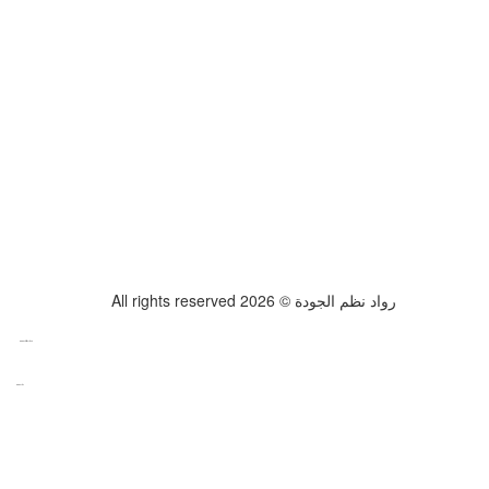
All rights reserved رواد نظم الجودة © 2026
www.datattime4it.com
www.rs4it.sa