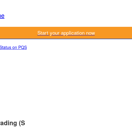
pe
Start your application now
 Status on PQS
ading (S