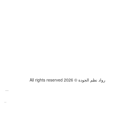
All rights reserved رواد نظم الجودة © 2026
www.datattime4it.com
www.rs4it.sa